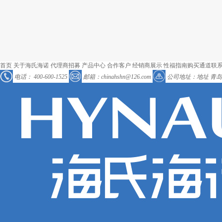
首页
关于海氏海诺
代理商招募
产品中心
合作客户
经销商展示
性福指南
购买通道
联
电话：
400-600-1525
邮箱：chinahshn@126.com
公司地址：地址 青岛