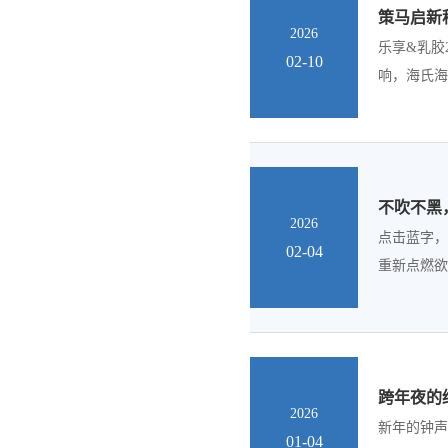
策马启新程
2026
乐享&乳胶
02-10
响，海氏海
不吹不黑
2026
点击蓝字，
02-04
重新点燃欲
跨年夜的
2026
新年的钟声
01-04