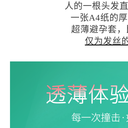
人的一根头发直径
一张A4纸的厚
超薄避孕套，
仅为发丝