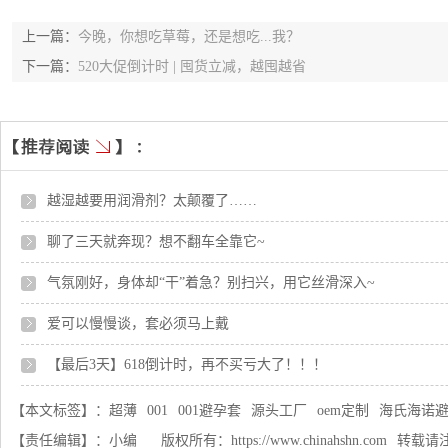
上一篇：
今晚，你想吃草莓，还是想吃...我？
下一篇：
520大促倒计时 | 囤货立减，越囤越省
越湿越要用润滑剂？太颠覆了……
聊了三天就奔现？想不翻车全靠它~
气氛刚好，身体却“干”着急？别扫兴，用它丝滑深入~
爱可以慢慢谈，套必须马上戴
【最后3天】618倒计时，再不买亏大了！！！
【本文标签】：
超薄
001
001避孕套
源头工厂
oem定制
海氏海诺
【责任编辑】：
小编
版权所有：
https://www.chinahshn.com
转载请