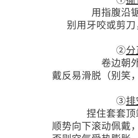
用指腹沿
别用牙咬或剪刀
②
分
卷边朝
戴反易滑脱（别笑
③
排
捏住套套顶
顺势向下滚动佩戴