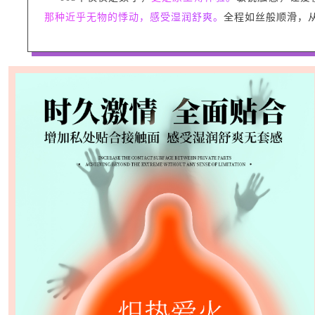
那种近乎无物的悸动，感受湿润舒爽。
全程如丝般顺滑，