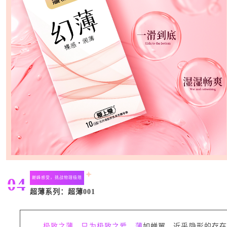
04
巅峰感受，挑战物理极限
超薄系列：超薄001
极致之薄，只为极致之爱。薄
如蝉翼，近乎隐形的存在