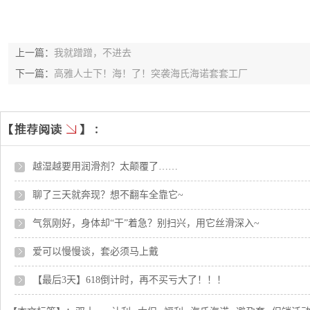
上一篇：
我就蹭蹭，不进去
下一篇：
高雅人士下！海！了！突袭海氏海诺套套工厂
越湿越要用润滑剂？太颠覆了……
聊了三天就奔现？想不翻车全靠它~
气氛刚好，身体却“干”着急？别扫兴，用它丝滑深入~
爱可以慢慢谈，套必须马上戴
【最后3天】618倒计时，再不买亏大了！！！