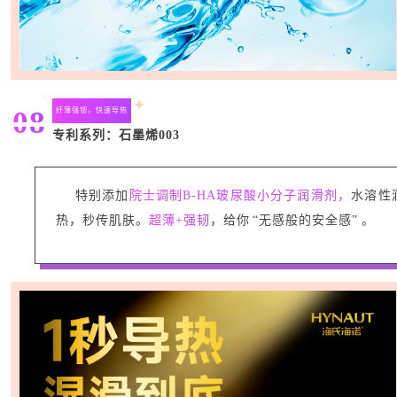
08
纤薄强韧，快速导热
专利系列：石墨烯003
特别添加
院士调制B-HA玻尿酸小分子润滑剂，
水溶性
热，秒传肌肤。
超薄+强韧
，给你 “无感般的安全感” 。