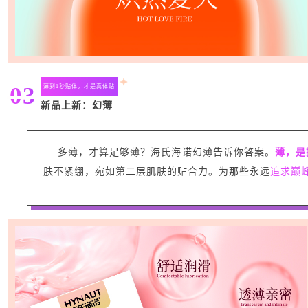
03
薄到1秒贴体，才是真体贴
新品上新：幻薄
多薄，才算足够薄？海氏海诺幻薄告诉你答案。
薄，是
肤不紧绷，宛如第二层肌肤的贴合力。为那些永远
追求巅