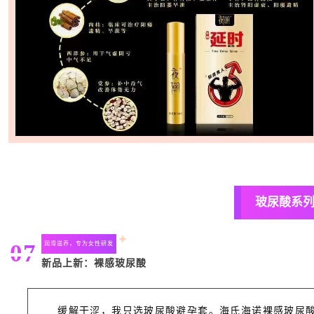
玻尿酸系
07
润滑滋养，专为女性研发
新品上新：裸感玻尿酸
缓解干涩，我只选玻尿酸避孕套。海氏海诺裸感玻尿