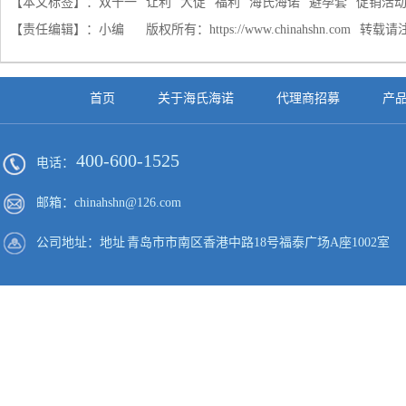
【本文标签】：
双十一
让利
大促
福利
海氏海诺
避孕套
促销活
【责任编辑】：
小编
版权所有：
https://www.chinahshn.com
转载请
首页
关于海氏海诺
代理商招募
产
400-600-1525
电话：
邮箱：chinahshn@126.com
公司地址：地址 青岛市市南区香港中路18号福泰广场A座1002室