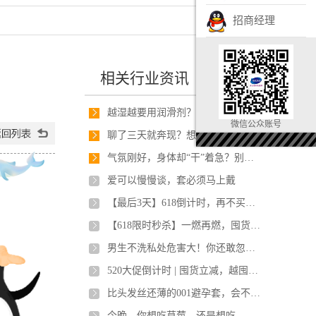
招商经理
相关行业资讯
越湿越要用润滑剂？太颠覆了……
微信公众账号
聊了三天就奔现？想不翻车全靠它~
气氛刚好，身体却“干”着急？别扫兴，用它丝滑深入~
爱可以慢慢谈，套必须马上戴
【最后3天】618倒计时，再不买亏大了！！！
【618限时秒杀】一燃再燃，囤货立省70%
男生不洗私处危害大！你还敢忽视吗？
520大促倒计时 | 囤货立减，越囤越省
比头发丝还薄的001避孕套，会不会一碰就破？
今晚，你想吃草莓，还是想吃...我？