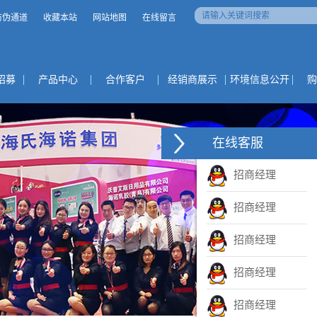
防伪通道
收藏本站
网站地图
在线留言
招募
产品中心
合作客户
经销商展示
环境信息公开
购
在线客服
招商经理
招商经理
招商经理
招商经理
招商经理