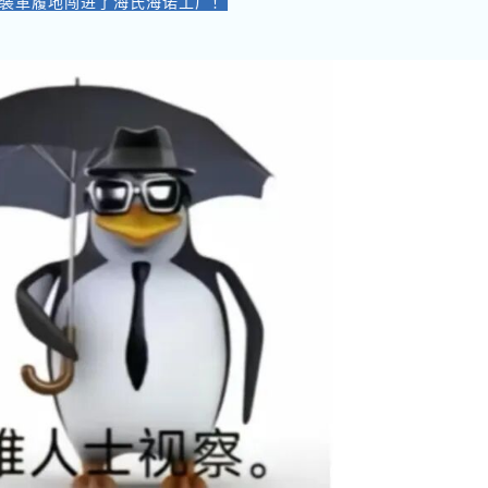
装革履地闯进了海氏海诺工厂！