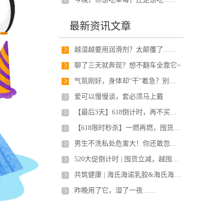
最新资讯文章
越湿越要用润滑剂？太颠覆了……
聊了三天就奔现？想不翻车全靠它~
气氛刚好，身体却“干”着急？别扫兴，用它丝滑深入~
爱可以慢慢谈，套必须马上戴
【最后3天】618倒计时，再不买亏大了！！！
【618限时秒杀】一燃再燃，囤货立省70%
男生不洗私处危害大！你还敢忽视吗？
520大促倒计时 | 囤货立减，越囤越省
共筑健康 | 海氏海诺乳胶&海氏海诺乐享闪耀亮相20
昨晚用了它，湿了一夜……