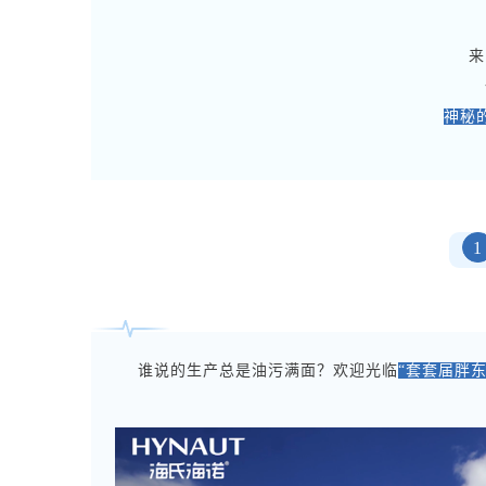
来
神秘
1
谁说的生产总是油污满面？欢迎光临
“套套届胖东