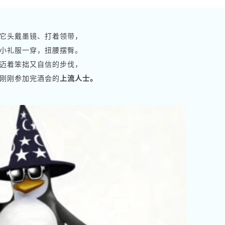
它头戴墨镜、打着领带，
小礼服一穿，扭腰摆臀。
迈着笨拙又自信的步伐，
刚刚参加完酒会的
上流人士。